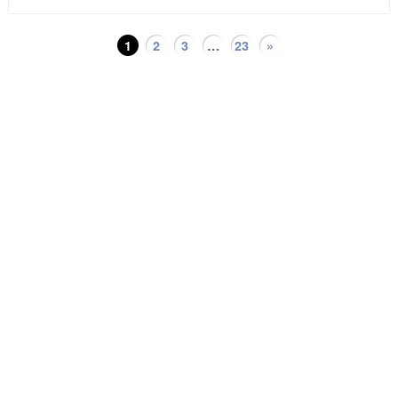
1
2
3
…
23
»