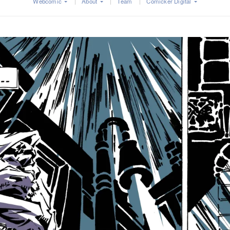
Webcomic
About
Team
Comicker Digital