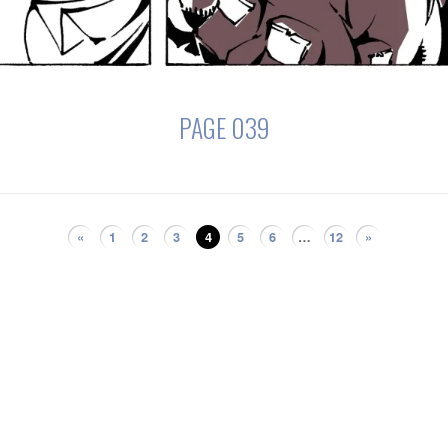
PAGE 039
«
1
2
3
4
5
6
…
12
»